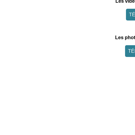
Les vidé
T
Les phot
TÉ